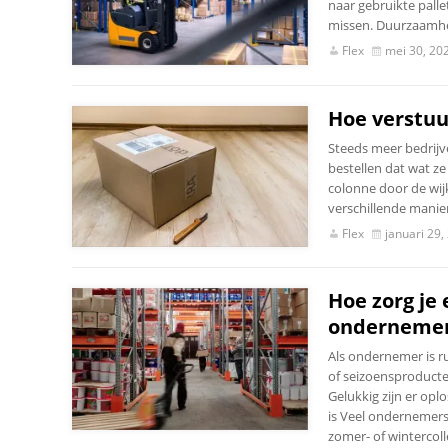
naar gebruikte palle
missen. Duurzaamhei
Flex
mei 30, 20
Hoe verstuur
Steeds meer bedrijv
bestellen dat wat z
colonne door de wij
verschillende maniere
Flex
januari 29,
Hoe zorg je 
onderneme
Als ondernemer is r
of seizoensproducten
Gelukkig zijn er op
is Veel ondernemer
zomer- of wintercolle