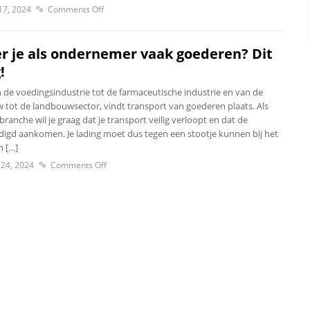
17, 2024
Comments Off
r je als ondernemer vaak goederen? Dit
!
n de voedingsindustrie tot de farmaceutische industrie en van de
ot de landbouwsector, vindt transport van goederen plaats. Als
ranche wil je graag dat je transport veilig verloopt en dat de
gd aankomen. Je lading moet dus tegen een stootje kunnen bij het
n […]
24, 2024
Comments Off