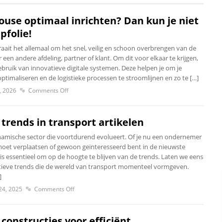
use optimaal inrichten? Dan kun je niet
pfolie!
aait het allemaal om het snel, veilig en schoon overbrengen van de
een andere afdeling, partner of klant. Om dit voor elkaar te krijgen,
ebruik van innovatieve digitale systemen. Deze helpen je om je
timaliseren en de logistieke processen te stroomlijnen en zo te […]
, 2026
Comments Off
trends in transport artikelen
namische sector die voortdurend evolueert. Of je nu een ondernemer
oet verplaatsen of gewoon geïnteresseerd bent in de nieuwste
is essentieel om op de hoogte te blijven van de trends. Laten we eens
tieve trends die de wereld van transport momenteel vormgeven.
]
24, 2025
Comments Off
constructies voor efficiënt