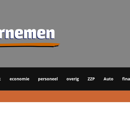
k
economie
personeel
overig
ZZP
Auto
fin