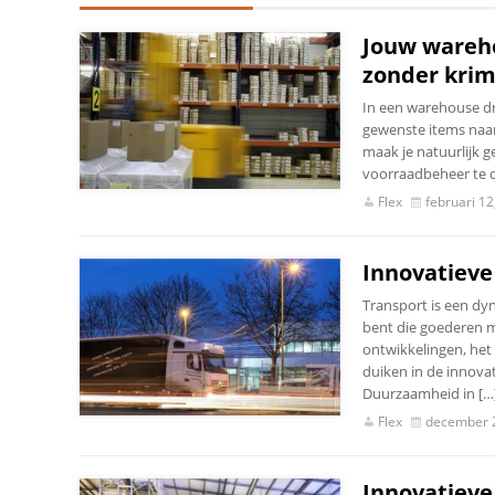
Jouw wareho
zonder krim
In een warehouse dr
gewenste items naar 
maak je natuurlijk g
voorraadbeheer te op
Flex
februari 12
Innovatieve 
Transport is een dy
bent die goederen m
ontwikkelingen, het 
duiken in de innova
Duurzaamheid in […
Flex
december 
Innovatieve 