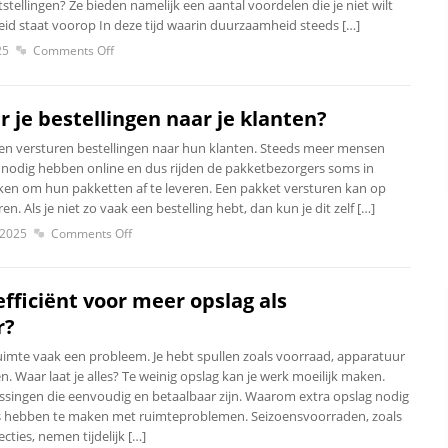
tstellingen? Ze bieden namelijk een aantal voordelen die je niet wilt
d staat voorop In deze tijd waarin duurzaamheid steeds […]
25
Comments Off
 je bestellingen naar je klanten?
en versturen bestellingen naar hun klanten. Steeds meer mensen
e nodig hebben online en dus rijden de pakketbezorgers soms in
ken om hun pakketten af te leveren. Een pakket versturen kan op
n. Als je niet zo vaak een bestelling hebt, dan kun je dit zelf […]
 2025
Comments Off
efficiënt voor meer opslag als
r?
uimte vaak een probleem. Je hebt spullen zoals voorraad, apparatuur
. Waar laat je alles? Te weinig opslag kan je werk moeilijk maken.
lossingen die eenvoudig en betaalbaar zijn. Waarom extra opslag nodig
s hebben te maken met ruimteproblemen. Seizoensvoorraden, zoals
cties, nemen tijdelijk […]