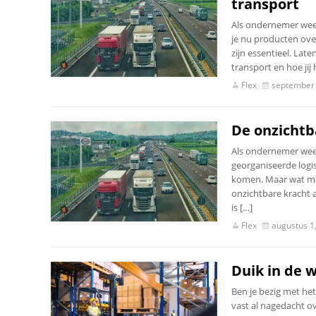
transport
Als ondernemer weet j
je nu producten over
zijn essentieel. Lat
transport en hoe jij
Flex
september 
De onzichtb
Als ondernemer weet 
georganiseerde logis
komen. Maar wat maa
onzichtbare kracht a
is […]
Flex
augustus 1
Duik in de w
Ben je bezig met het
vast al nagedacht ov