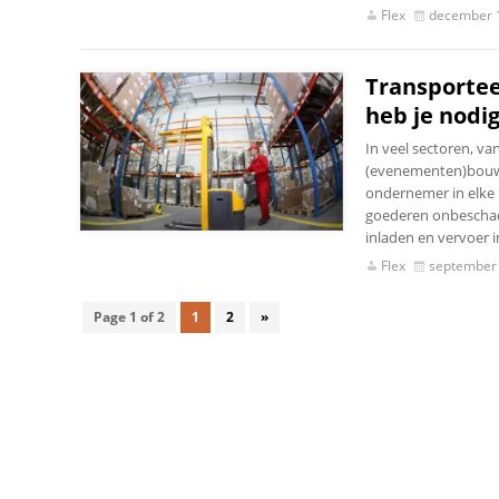
Flex
december 
Transportee
heb je nodig
In veel sectoren, va
(evenementen)bouw t
ondernemer in elke b
goederen onbeschadi
inladen en vervoer i
Flex
september 
Page 1 of 2
1
2
»