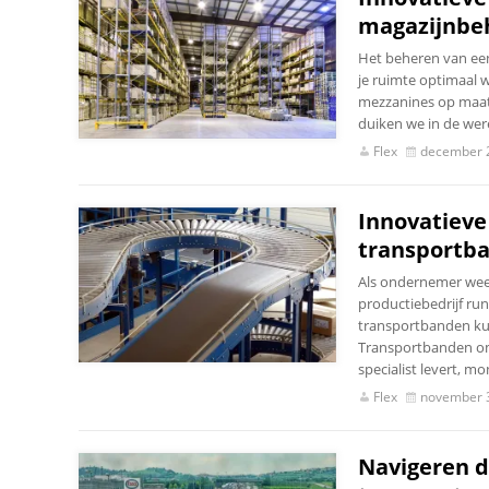
magazijnbe
Het beheren van een 
je ruimte optimaal w
mezzanines op maat d
duiken we in de wer
Flex
december 
Innovatieve
transportb
Als ondernemer weet j
productiebedrijf run
transportbanden ku
Transportbanden om
specialist levert, 
Flex
november 
Navigeren d