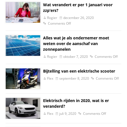
Wat verandert er per 1 januari voor
zzp’ers?
Rogier
december 26, 2020
Comments Off
Alles wat je als ondernemer moet
weten over de aanschaf van
zonnepanelen
Rogier
oktober 7, 2020
Comments Off
Bijtelling van een elektrische scooter
Flex
september 8, 2020
Comments Off
Elektrisch rijden in 2020, wat is er
veranderd?
Flex
juli 9, 2020
Comments Off