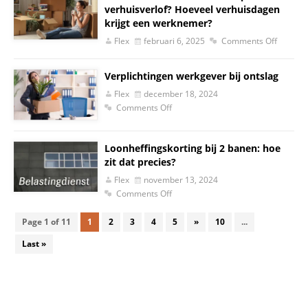
verhuisverlof? Hoeveel verhuisdagen
krijgt een werknemer?
Flex
februari 6, 2025
Comments Off
Verplichtingen werkgever bij ontslag
Flex
december 18, 2024
Comments Off
Loonheffingskorting bij 2 banen: hoe
zit dat precies?
Flex
november 13, 2024
Comments Off
Page 1 of 11
1
2
3
4
5
»
10
...
Last »