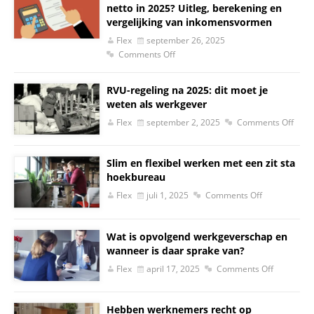
netto in 2025? Uitleg, berekening en
vergelijking van inkomensvormen
Flex
september 26, 2025
Comments Off
RVU-regeling na 2025: dit moet je
weten als werkgever
Flex
september 2, 2025
Comments Off
Slim en flexibel werken met een zit sta
hoekbureau
Flex
juli 1, 2025
Comments Off
Wat is opvolgend werkgeverschap en
wanneer is daar sprake van?
Flex
april 17, 2025
Comments Off
Hebben werknemers recht op