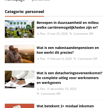
Categorie:
personeel
Beroepen in duurzaamheid en milieu:
welke carrièremogelijkheden zijn er?
Flex
mei 29, 2026
Comments Off
Wat is een nabestaandenpensioen en
hoe werkt dit precies?
Flex
februari 6, 2026
Comments Off
Wat is een detacheringsovereenkomst?
De complete uitleg voor werknemers
en werkgevers
Flex
december 10, 2025
Comments Off
Wat betekent 2× modaal inkomen