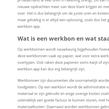
je naderhand te veel uren in rekening brengt. Dit kan 
nieuwe opdrachten meer van deze klant krijgen en met
over. Het is dus belangrijk om de juiste uren en koste
maar gelukkig is er altijd een oplossing, zoals dus he
werkbon app.
Wat is een werkbon en wat sta
Op werkbonnen wordt nauwkeurig bijgehouden hoeveel
deze werkbonnen vaak op papier, wat voor extra werkt
overtypen. Ook raken deze papieren soms kwijt of zijn
werkbon app kan dus erg belangrijk zijn.
Werkbonnen zijn documenten die voornamelijk worde
loodgieters. Op een werkbon wordt de administratie v
materiaal er zijn gebruikt en enige overige kosten zoal
uiteindelijk een goede factuur te kunnen sturen, met he
materiaalkosten. Daarnaast worden werkbonnen gebruikt