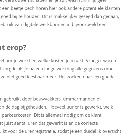
het vertrouwen schaden en je zult waarschijnlijk geen
 een beetje pech horen hier ook andere potentiële klanten
n goed bij te houden. Dit is makkelijker gezegd dan gedaan,
t gebruik van digitale werkbonnen in bijvoorbeeld een
at erop?
 uur je werkt en welke kosten je maakt. Vroeger waren
 zorgde als je na een lange werkdag alle gegevens moest
 ze niet goed leesbaar meer. Het zoeken naar een goede
n gebruikt door bouwvakkers, timmermannen of
an de dag bijgehouden. Hoeveel uur er is gewerkt, welk
s parkeerkosten. Dit is allemaal nodig om de klant
t juist aantal uren dat gewerkt is en de correcte
 voor de urenregistratie, zodat je een duidelijk overzicht