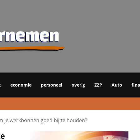
k
economie
personeel
overig
ZZP
Auto
fin
om je werkbonnen goed bij te houden?
je