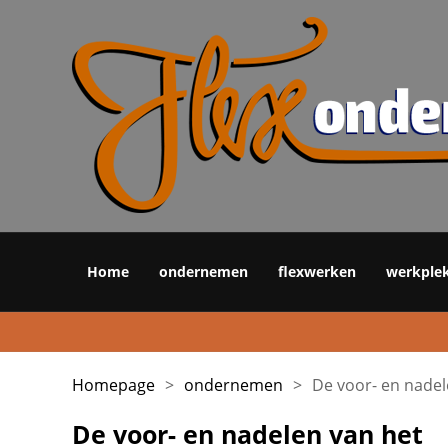
Home
ondernemen
flexwerken
werkple
Homepage
>
ondernemen
>
De voor- en nade
De voor- en nadelen van het