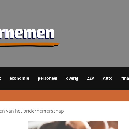
k
economie
personeel
overig
ZZP
Auto
fin
len van het ondernemerschap