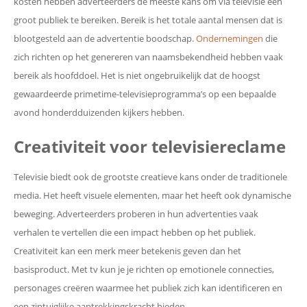
kosten hebben adverteerders de meeste kans om via televisie een
groot publiek te bereiken. Bereik is het totale aantal mensen dat is
blootgesteld aan de advertentie boodschap.
Ondernemingen
die
zich richten op het genereren van naamsbekendheid hebben vaak
bereik als hoofddoel. Het is niet ongebruikelijk dat de hoogst
gewaardeerde primetime-televisieprogramma’s op een bepaalde
avond honderdduizenden kijkers hebben.
Creativiteit voor televisiereclame
Televisie biedt ook de grootste creatieve kans onder de traditionele
media. Het heeft visuele elementen, maar het heeft ook dynamische
beweging. Adverteerders proberen in hun advertenties vaak
verhalen te vertellen die een impact hebben op het publiek.
Creativiteit kan een merk meer betekenis geven dan het
basisproduct. Met tv kun je je richten op emotionele connecties,
personages creëren waarmee het publiek zich kan identificeren en
een zintuiglijke aantrekkingskracht bieden.