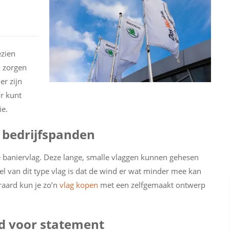
ezien
n zorgen
er zijn
or kunt
ie.
r bedrijfspanden
e baniervlag. Deze lange, smalle vlaggen kunnen gehesen
l van dit type vlag is dat de wind er wat minder mee kan
raard kun je zo’n
vlag kopen
met een zelfgemaakt ontwerp
id voor statement