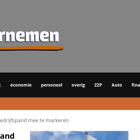
k
economie
personeel
overig
ZZP
Auto
fin
bedrijfspand mee te markeren
pand