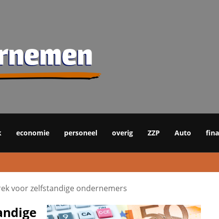
k
economie
personeel
overig
ZZP
Auto
fin
trek voor zelfstandige ondernemers
andige