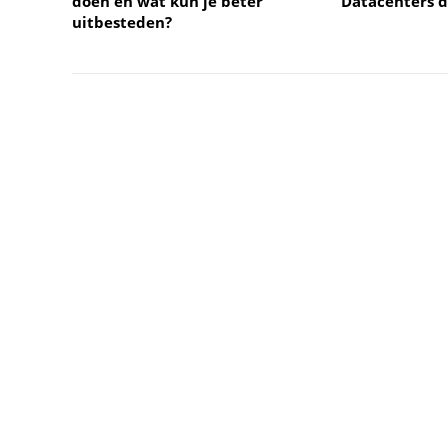
doen en wat kun je beter
Datacenters 
uitbesteden?