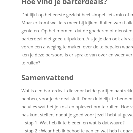
Hoe vind je barterdeals?
Dat lijkt op het eerste gezicht heel simpel. Iets min of m
Maar er komt wel iets meer bij kijken. Ruilen werkt al
genieten. Op het moment dat de goederen of diensten d
barterdeal niet goed uitpakken. Als je je dan ook afvra
voren een afweging te maken over de te bepalen waard
ken je deze persoon, is er sprake van over en weer ve
te ruilen?
Samenvattend
Wat is een barterdeal, die voor beide partijen aantrekke
hebben, voor je de deal sluit. Door duidelijk te benoem
netvlies wat het je kost en oplevert om te ruilen. Hoe vi
pas kunt stellen, nadat je goed voor jezelf hebt uitge
– stap 1: Wat heb ik te bieden en wat is dat waard?
– stap 2 : Waar heb ik behoefte aan en wat heb ik daar