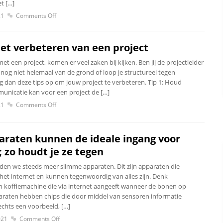
et […]
21
Comments Off
het verbeteren van een project
met een project, komen er veel zaken bij kijken. Ben jij de projectleider
nog niet helemaal van de grond of loop je structureel tegen
 dan deze tips op om jouw project te verbeteren. Tip 1: Houd
nicatie kan voor een project de […]
21
Comments Off
raten kunnen de ideale ingang voor
; zo houdt je ze tegen
den we steeds meer slimme apparaten. Dit zijn apparaten die
het internet en kunnen tegenwoordig van alles zijn. Denk
n koffiemachine die via internet aangeeft wanneer de bonen op
paraten hebben chips die door middel van sensoren informatie
lechts een voorbeeld, […]
021
Comments Off