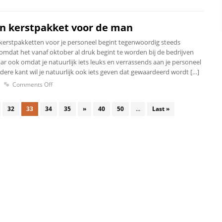
en kerstpakket voor de man
erstpakketten voor je personeel begint tegenwoordig steeds
 omdat het vanaf oktober al druk begint te worden bij de bedrijven
ar ook omdat je natuurlijk iets leuks en verrassends aan je personeel
dere kant wil je natuurlijk ook iets geven dat gewaardeerd wordt […]
1
Comments Off
32
33
34
35
»
40
50
...
Last »