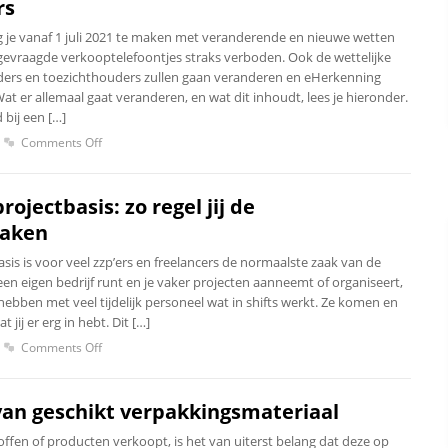
rs
g je vanaf 1 juli 2021 te maken met veranderende en nieuwe wetten
ongevraagde verkooptelefoontjes straks verboden. Ook de wettelijke
ders en toezichthouders zullen gaan veranderen en eHerkenning
Wat er allemaal gaat veranderen, en wat dit inhoudt, lees je hieronder.
 bij een […]
Comments Off
ojectbasis: zo regel jij de
zaken
is is voor veel zzp’ers en freelancers de normaalste zaak van de
en eigen bedrijf runt en je vaker projecten aanneemt of organiseert,
hebben met veel tijdelijk personeel wat in shifts werkt. Ze komen en
 jij er erg in hebt. Dit […]
Comments Off
van geschikt verpakkingsmateriaal
ffen of producten verkoopt, is het van uiterst belang dat deze op