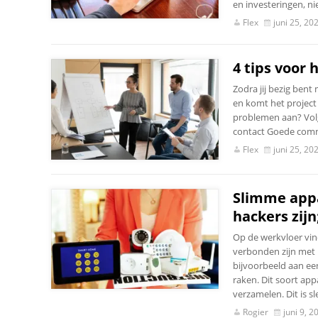
en investeringen, ni
Flex
juni 25, 20
4 tips voor 
Zodra jij bezig bent 
en komt het project 
problemen aan? Volg
contact Goede commu
Flex
juni 25, 20
Slimme appa
hackers zijn
Op de werkvloer vin
verbonden zijn met 
bijvoorbeeld aan ee
raken. Dit soort ap
verzamelen. Dit is s
Rogier
juni 9, 2