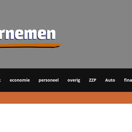
k
economie
personeel
overig
ZZP
Auto
fin