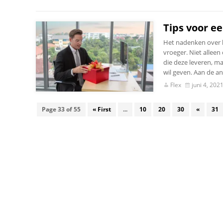
Tips voor e
Het nadenken over k
vroeger. Niet alleen
die deze leveren, ma
wil geven. Aan de an
Flex
juni 4, 202
Page 33 of 55
« First
...
10
20
30
«
31