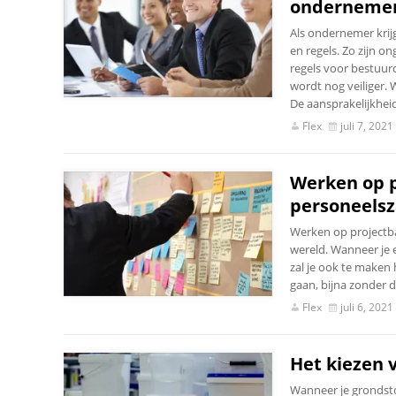
onderneme
Als ondernemer krij
en regels. Zo zijn 
regels voor bestuur
wordt nog veiliger. 
De aansprakelijkheid
Flex
juli 7, 2021
Werken op pr
personeels
Werken op projectbas
wereld. Wanneer je e
zal je ook te maken 
gaan, bijna zonder dat
Flex
juli 6, 2021
Het kiezen 
Wanneer je grondsto