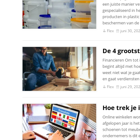
een juiste manier ve
gespecialiseerd in h
producten in plasti
beschermen van de i
Flex
juni 30, 20
De 4 groots
Financieren Om tot i
begint altijd met hoe
weet niet wat je ga
en gaat verdiensten
Flex
juni 29, 20
Hoe trek je
Online winkelen wor
afgelopen jaar is h
schoenen tot meubel
ondernemers is dit e