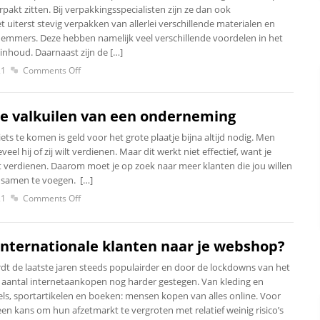
rpakt zitten. Bij verpakkingsspecialisten zijn ze dan ook
et uiterst stevig verpakken van allerlei verschillende materialen en
c emmers. Deze hebben namelijk veel verschillende voordelen in het
nhoud. Daarnaast zijn de […]
21
Comments Off
te valkuilen van een onderneming
ets te komen is geld voor het grote plaatje bijna altijd nodig. Men
veel hij of zij wilt verdienen. Maar dit werkt niet effectief, want je
at verdienen. Daarom moet je op zoek naar meer klanten die jou willen
 samen te voegen. […]
21
Comments Off
 internationale klanten naar je webshop?
dt de laatste jaren steeds populairder en door de lockdowns van het
et aantal internetaankopen nog harder gestegen. Van kleding en
s, sportartikelen en boeken: mensen kopen van alles online. Voor
en kans om hun afzetmarkt te vergroten met relatief weinig risico’s