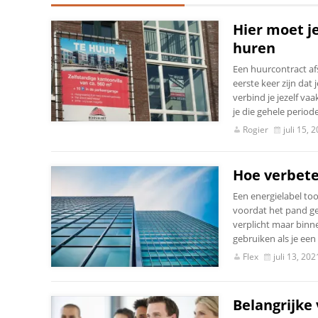
Hier moet je
huren
Een huurcontract afs
eerste keer zijn dat
verbind je jezelf vaa
je die gehele period
Rogier
juli 15, 
Hoe verbeter
Een energielabel too
voordat het pand ge
verplicht maar binne
gebruiken als je een 
Flex
juli 13, 202
Belangrijke 