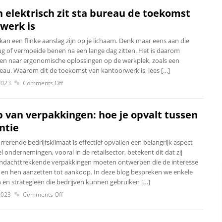
elektrisch zit sta bureau de toekomst
werk is
an een flinke aanslag zijn op je lichaam. Denk maar eens aan die
e rug of vermoeide benen na een lange dag zitten. Het is daarom
jken naar ergonomische oplossingen op de werkplek, zoals een
ureau. Waarom dit de toekomst van kantoorwerk is, lees […]
2023
Comments Off
 van verpakkingen: hoe je opvalt tussen
ntie
rrerende bedrijfsklimaat is effectief opvallen een belangrijk aspect
l ondernemingen, vooral in de retailsector, betekent dit dat zij
aandachttrekkende verpakkingen moeten ontwerpen die de interesse
en hen aanzetten tot aankoop. In deze blog bespreken we enkele
n en strategieën die bedrijven kunnen gebruiken […]
2023
Comments Off