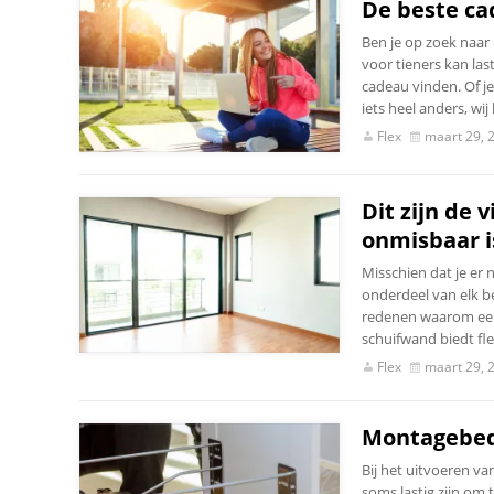
De beste ca
Ben je op zoek naar 
voor tieners kan las
cadeau vinden. Of j
iets heel anders, wi
Flex
maart 29, 
Dit zijn de
onmisbaar i
Misschien dat je er
onderdeel van elk be
redenen waarom een 
schuifwand biedt fle
Flex
maart 29, 
Montagebedr
Bij het uitvoeren v
soms lastig zijn om 