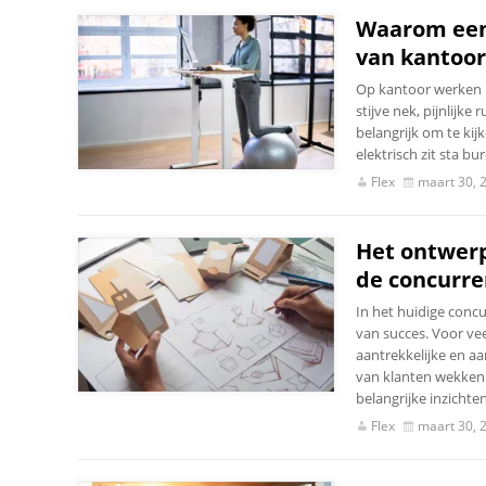
Waarom een 
van kantoor
Op kantoor werken k
stijve nek, pijnlijk
belangrijk om te ki
elektrisch zit sta b
Flex
maart 30, 
Het ontwerp
de concurre
In het huidige concu
van succes. Voor vee
aantrekkelijke en 
van klanten wekken 
belangrijke inzichte
Flex
maart 30, 