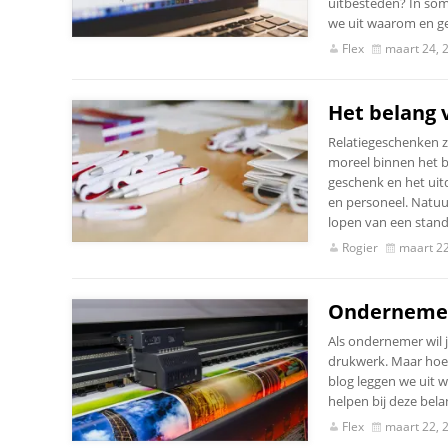
uitbesteden? In somm
we uit waarom en ge
Flex
maart 24, 
Het belang 
Relatiegeschenken z
moreel binnen het b
geschenk en het ui
en personeel. Natuurl
lopen van een stand
Rogier
maart 22
Ondernemen
Als ondernemer wil je
drukwerk. Maar hoe k
blog leggen we uit 
helpen bij deze bela
Flex
maart 22, 