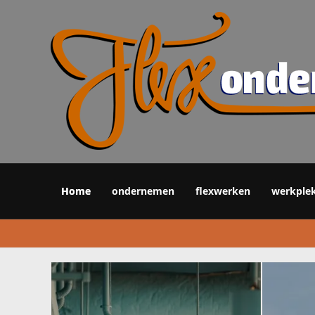
Home
ondernemen
flexwerken
werkple