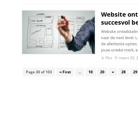
Website ont
succesvol be
Website ontwikkeling
naar de next level. 
de allerbeste opties
jouw unieke merk, e
Flex
maart 20, 
Page 30 of 103
« First
...
10
20
«
28
29