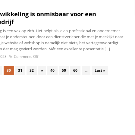
wikkeling is onmisbaar voor een
drijf
 is een vak op zich. Het helpt als je als professional en ondernemer
Laat je ondersteunen door een dienstverlener die met je meekijkt naar
. Je website of webshop is namelijk niet niets; het vertegenwoordigt
n dat mag gevierd worden. Mét een excellente presentatie […]
2023
Comments Off
30
31
32
»
40
50
60
...
Last »