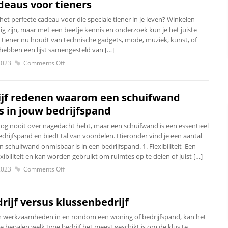
deaus voor tieners
het perfecte cadeau voor die speciale tiener in je leven? Winkelen
tig zijn, maar met een beetje kennis en onderzoek kun je het juiste
e tiener nu houdt van technische gadgets, mode, muziek, kunst, of
j hebben een lijst samengesteld van […]
2023
Comments Off
 vijf redenen waarom een schuifwand
s in jouw bedrijfspand
 nog nooit over nagedacht hebt, maar een schuifwand is een essentieel
drijfspand en biedt tal van voordelen. Hieronder vind je een aantal
schuifwand onmisbaar is in een bedrijfspand. 1. Flexibiliteit Een
xibiliteit en kan worden gebruikt om ruimtes op te delen of juist […]
2023
Comments Off
ijf versus klussenbedrijf
an werkzaamheden in en rondom een woning of bedrijfspand, kan het
te bepalen welk type bedrijf het meest geschikt is om de klus te