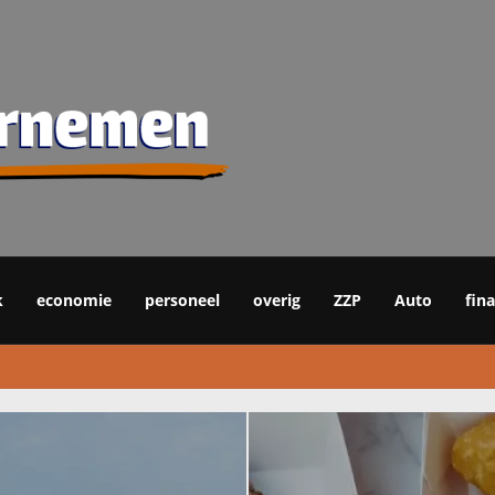
k
economie
personeel
overig
ZZP
Auto
fin