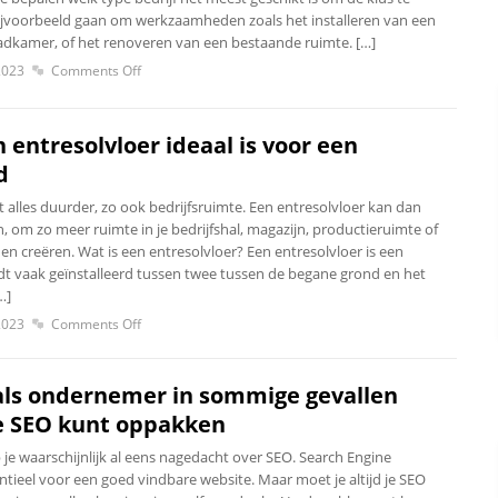
bijvoorbeeld gaan om werkzaamheden zoals het installeren van een
dkamer, of het renoveren van een bestaande ruimte. […]
2023
Comments Off
entresolvloer ideaal is voor een
d
alles duurder, zo ook bedrijfsruimte. Een entresolvloer kan dan
 om zo meer ruimte in je bedrijfshal, magazijn, productieruimte of
n creëren. Wat is een entresolvloer? Een entresolvloer is een
dt vaak geïnstalleerd tussen twee tussen de begane grond en het
…]
2023
Comments Off
ls ondernemer in sommige gevallen
je SEO kunt oppakken
je waarschijnlijk al eens nagedacht over SEO. Search Engine
ntieel voor een goed vindbare website. Maar moet je altijd je SEO