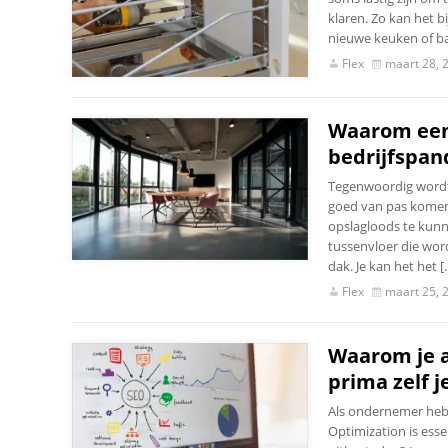
klaren. Zo kan het 
nieuwe keuken of ba
Flex
maart 28, 
Waarom een 
bedrijfspan
Tegenwoordig wordt 
goed van pas komen,
opslagloods te kunne
tussenvloer die wor
dak. Je kan het het [
Flex
maart 25, 
Waarom je a
prima zelf 
Als ondernemer heb 
Optimization is esse