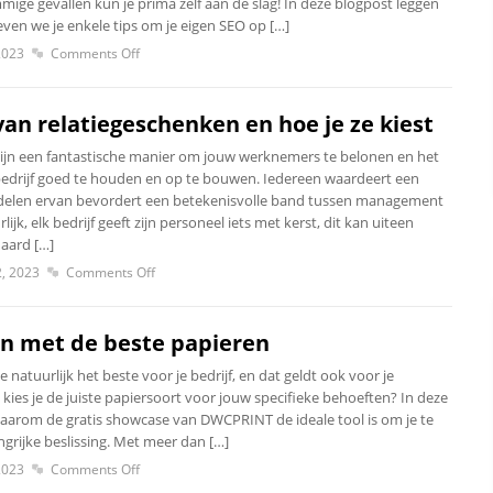
ige gevallen kun je prima zelf aan de slag! In deze blogpost leggen
ven we je enkele tips om je eigen SEO op […]
2023
Comments Off
van relatiegeschenken en hoe je ze kiest
ijn een fantastische manier om jouw werknemers te belonen en het
edrijf goed te houden en op te bouwen. Iedereen waardeert een
tdelen ervan bevordert een betekenisvolle band tussen management
ijk, elk bedrijf geeft zijn personeel iets met kerst, dit kan uiteen
aard […]
, 2023
Comments Off
 met de beste papieren
 natuurlijk het beste voor je bedrijf, en dat geldt ook voor je
ies je de juiste papiersoort voor jouw specifieke behoeften? In deze
waarom de gratis showcase van DWCPRINT de ideale tool is om je te
ngrijke beslissing. Met meer dan […]
2023
Comments Off